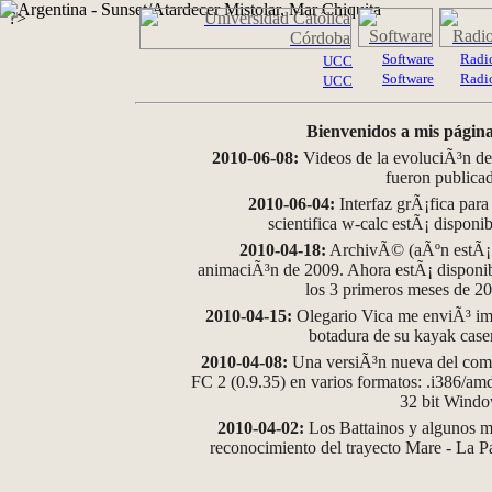
?>
Software
Radi
UCC
Software
Radi
UCC
Bienvenidos a mis página
2010-06-08:
Videos de la evoluciÃ³n de
fueron publica
2010-06-04:
Interfaz grÃ¡fica para
scientifica w-calc estÃ¡ disponi
2010-04-18:
ArchivÃ© (aÃºn estÃ¡ d
animaciÃ³n de 2009. Ahora estÃ¡ disponib
los 3 primeros meses de 2
2010-04-15:
Olegario Vica me enviÃ³ im
botadura de su kayak case
2010-04-08:
Una versiÃ³n nueva del comp
FC 2 (0.9.35) en varios formatos: .i386/a
32 bit Wind
2010-04-02:
Los Battainos y algunos ma
reconocimiento del trayecto Mare - La 