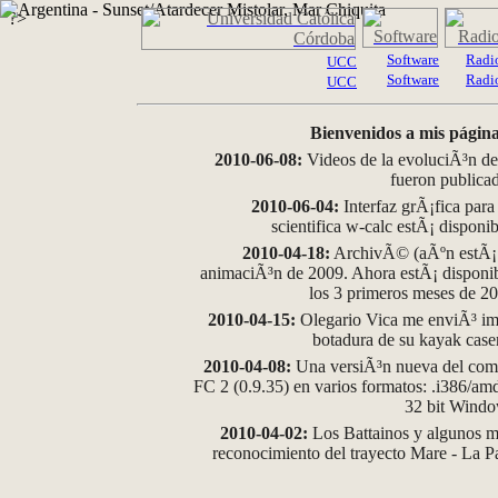
?>
Software
Radi
UCC
Software
Radi
UCC
Bienvenidos a mis página
2010-06-08:
Videos de la evoluciÃ³n de
fueron publica
2010-06-04:
Interfaz grÃ¡fica para
scientifica w-calc estÃ¡ disponi
2010-04-18:
ArchivÃ© (aÃºn estÃ¡ d
animaciÃ³n de 2009. Ahora estÃ¡ disponib
los 3 primeros meses de 2
2010-04-15:
Olegario Vica me enviÃ³ im
botadura de su kayak case
2010-04-08:
Una versiÃ³n nueva del comp
FC 2 (0.9.35) en varios formatos: .i386/a
32 bit Wind
2010-04-02:
Los Battainos y algunos ma
reconocimiento del trayecto Mare - La 