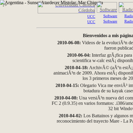
?>
Software
Radi
UCC
Software
Radi
UCC
Bienvenidos a mis página
2010-06-08:
Videos de la evoluciÃ³n de
fueron publica
2010-06-04:
Interfaz grÃ¡fica para
scientifica w-calc estÃ¡ disponi
2010-04-18:
ArchivÃ© (aÃºn estÃ¡ d
animaciÃ³n de 2009. Ahora estÃ¡ disponib
los 3 primeros meses de 2
2010-04-15:
Olegario Vica me enviÃ³ im
botadura de su kayak case
2010-04-08:
Una versiÃ³n nueva del comp
FC 2 (0.9.35) en varios formatos: .i386/a
32 bit Wind
2010-04-02:
Los Battainos y algunos ma
reconocimiento del trayecto Mare - La 