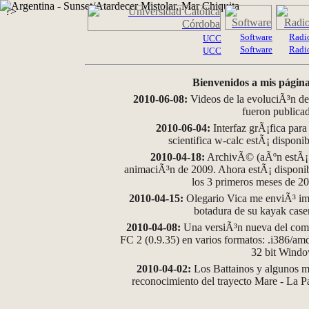
?>
Software
Radi
UCC
Software
Radi
UCC
Bienvenidos a mis página
2010-06-08:
Videos de la evoluciÃ³n de
fueron publica
2010-06-04:
Interfaz grÃ¡fica para
scientifica w-calc estÃ¡ disponi
2010-04-18:
ArchivÃ© (aÃºn estÃ¡ d
animaciÃ³n de 2009. Ahora estÃ¡ disponib
los 3 primeros meses de 2
2010-04-15:
Olegario Vica me enviÃ³ im
botadura de su kayak case
2010-04-08:
Una versiÃ³n nueva del comp
FC 2 (0.9.35) en varios formatos: .i386/a
32 bit Wind
2010-04-02:
Los Battainos y algunos ma
reconocimiento del trayecto Mare - La 