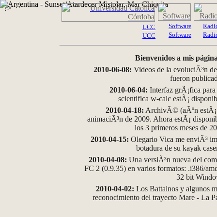
?>
Software
Radi
UCC
Software
Radi
UCC
Bienvenidos a mis página
2010-06-08:
Videos de la evoluciÃ³n de
fueron publica
2010-06-04:
Interfaz grÃ¡fica para
scientifica w-calc estÃ¡ disponi
2010-04-18:
ArchivÃ© (aÃºn estÃ¡ d
animaciÃ³n de 2009. Ahora estÃ¡ disponib
los 3 primeros meses de 2
2010-04-15:
Olegario Vica me enviÃ³ im
botadura de su kayak case
2010-04-08:
Una versiÃ³n nueva del comp
FC 2 (0.9.35) en varios formatos: .i386/a
32 bit Wind
2010-04-02:
Los Battainos y algunos ma
reconocimiento del trayecto Mare - La 