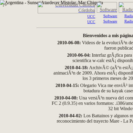
?>
Software
Radi
UCC
Software
Radi
UCC
Bienvenidos a mis página
2010-06-08:
Videos de la evoluciÃ³n de
fueron publica
2010-06-04:
Interfaz grÃ¡fica para
scientifica w-calc estÃ¡ disponi
2010-04-18:
ArchivÃ© (aÃºn estÃ¡ d
animaciÃ³n de 2009. Ahora estÃ¡ disponib
los 3 primeros meses de 2
2010-04-15:
Olegario Vica me enviÃ³ im
botadura de su kayak case
2010-04-08:
Una versiÃ³n nueva del comp
FC 2 (0.9.35) en varios formatos: .i386/a
32 bit Wind
2010-04-02:
Los Battainos y algunos ma
reconocimiento del trayecto Mare - La 