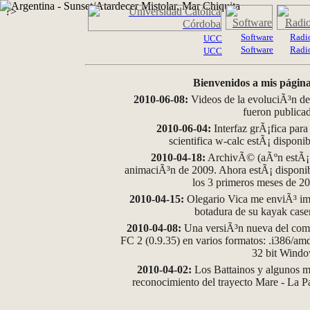
?>
Software
Radi
UCC
Software
Radi
UCC
Bienvenidos a mis página
2010-06-08:
Videos de la evoluciÃ³n de
fueron publica
2010-06-04:
Interfaz grÃ¡fica para
scientifica w-calc estÃ¡ disponi
2010-04-18:
ArchivÃ© (aÃºn estÃ¡ d
animaciÃ³n de 2009. Ahora estÃ¡ disponib
los 3 primeros meses de 2
2010-04-15:
Olegario Vica me enviÃ³ im
botadura de su kayak case
2010-04-08:
Una versiÃ³n nueva del comp
FC 2 (0.9.35) en varios formatos: .i386/a
32 bit Wind
2010-04-02:
Los Battainos y algunos ma
reconocimiento del trayecto Mare - La 