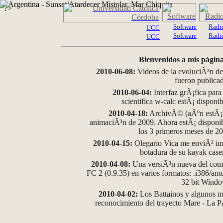
?>
Software
Radi
UCC
Software
Radi
UCC
Bienvenidos a mis página
2010-06-08:
Videos de la evoluciÃ³n de
fueron publica
2010-06-04:
Interfaz grÃ¡fica para
scientifica w-calc estÃ¡ disponi
2010-04-18:
ArchivÃ© (aÃºn estÃ¡ d
animaciÃ³n de 2009. Ahora estÃ¡ disponib
los 3 primeros meses de 2
2010-04-15:
Olegario Vica me enviÃ³ im
botadura de su kayak case
2010-04-08:
Una versiÃ³n nueva del comp
FC 2 (0.9.35) en varios formatos: .i386/a
32 bit Wind
2010-04-02:
Los Battainos y algunos ma
reconocimiento del trayecto Mare - La 