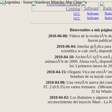
?>
Software
Radi
UCC
Software
Radi
UCC
Bienvenidos a mis página
2010-06-08:
Videos de la evoluciÃ³n de
fueron publica
2010-06-04:
Interfaz grÃ¡fica para
scientifica w-calc estÃ¡ disponi
2010-04-18:
ArchivÃ© (aÃºn estÃ¡ d
animaciÃ³n de 2009. Ahora estÃ¡ disponib
los 3 primeros meses de 2
2010-04-15:
Olegario Vica me enviÃ³ im
botadura de su kayak case
2010-04-08:
Una versiÃ³n nueva del comp
FC 2 (0.9.35) en varios formatos: .i386/a
32 bit Wind
2010-04-02:
Los Battainos y algunos ma
reconocimiento del trayecto Mare - La 