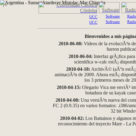
?>
Software
Radi
UCC
Software
Radi
UCC
Bienvenidos a mis página
2010-06-08:
Videos de la evoluciÃ³n de
fueron publica
2010-06-04:
Interfaz grÃ¡fica para
scientifica w-calc estÃ¡ disponi
2010-04-18:
ArchivÃ© (aÃºn estÃ¡ d
animaciÃ³n de 2009. Ahora estÃ¡ disponib
los 3 primeros meses de 2
2010-04-15:
Olegario Vica me enviÃ³ im
botadura de su kayak case
2010-04-08:
Una versiÃ³n nueva del comp
FC 2 (0.9.35) en varios formatos: .i386/a
32 bit Wind
2010-04-02:
Los Battainos y algunos ma
reconocimiento del trayecto Mare - La 