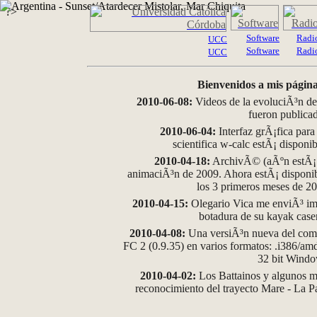
?>
Software
Radi
UCC
Software
Radi
UCC
Bienvenidos a mis página
2010-06-08:
Videos de la evoluciÃ³n de
fueron publica
2010-06-04:
Interfaz grÃ¡fica para
scientifica w-calc estÃ¡ disponi
2010-04-18:
ArchivÃ© (aÃºn estÃ¡ d
animaciÃ³n de 2009. Ahora estÃ¡ disponib
los 3 primeros meses de 2
2010-04-15:
Olegario Vica me enviÃ³ im
botadura de su kayak case
2010-04-08:
Una versiÃ³n nueva del comp
FC 2 (0.9.35) en varios formatos: .i386/a
32 bit Wind
2010-04-02:
Los Battainos y algunos ma
reconocimiento del trayecto Mare - La 