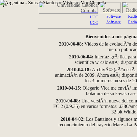
?>
Software
Radi
UCC
Software
Radi
UCC
Bienvenidos a mis página
2010-06-08:
Videos de la evoluciÃ³n de
fueron publica
2010-06-04:
Interfaz grÃ¡fica para
scientifica w-calc estÃ¡ disponi
2010-04-18:
ArchivÃ© (aÃºn estÃ¡ d
animaciÃ³n de 2009. Ahora estÃ¡ disponib
los 3 primeros meses de 2
2010-04-15:
Olegario Vica me enviÃ³ im
botadura de su kayak case
2010-04-08:
Una versiÃ³n nueva del comp
FC 2 (0.9.35) en varios formatos: .i386/a
32 bit Wind
2010-04-02:
Los Battainos y algunos ma
reconocimiento del trayecto Mare - La 