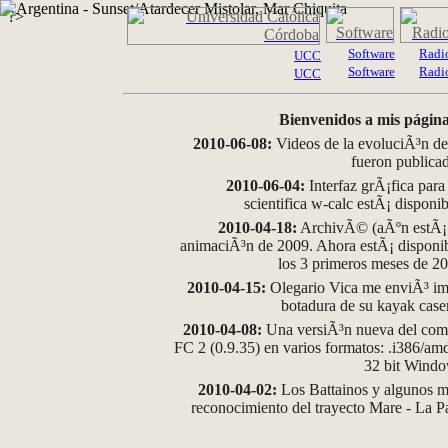
?>
Software
Radi
UCC
Software
Radi
UCC
Bienvenidos a mis página
2010-06-08:
Videos de la evoluciÃ³n de
fueron publica
2010-06-04:
Interfaz grÃ¡fica para
scientifica w-calc estÃ¡ disponi
2010-04-18:
ArchivÃ© (aÃºn estÃ¡ d
animaciÃ³n de 2009. Ahora estÃ¡ disponib
los 3 primeros meses de 2
2010-04-15:
Olegario Vica me enviÃ³ im
botadura de su kayak case
2010-04-08:
Una versiÃ³n nueva del comp
FC 2 (0.9.35) en varios formatos: .i386/a
32 bit Wind
2010-04-02:
Los Battainos y algunos ma
reconocimiento del trayecto Mare - La 