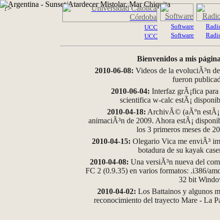
?>
Software
Radi
UCC
Software
Radi
UCC
Bienvenidos a mis página
2010-06-08:
Videos de la evoluciÃ³n de
fueron publica
2010-06-04:
Interfaz grÃ¡fica para
scientifica w-calc estÃ¡ disponi
2010-04-18:
ArchivÃ© (aÃºn estÃ¡ d
animaciÃ³n de 2009. Ahora estÃ¡ disponib
los 3 primeros meses de 2
2010-04-15:
Olegario Vica me enviÃ³ im
botadura de su kayak case
2010-04-08:
Una versiÃ³n nueva del comp
FC 2 (0.9.35) en varios formatos: .i386/a
32 bit Wind
2010-04-02:
Los Battainos y algunos ma
reconocimiento del trayecto Mare - La 