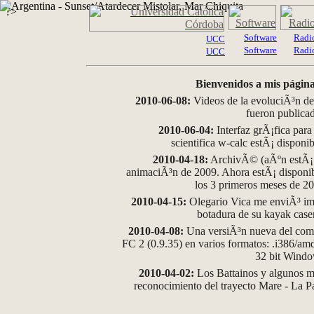
?>
Software
Radi
UCC
Software
Radi
UCC
Bienvenidos a mis página
2010-06-08:
Videos de la evoluciÃ³n de
fueron publica
2010-06-04:
Interfaz grÃ¡fica para
scientifica w-calc estÃ¡ disponi
2010-04-18:
ArchivÃ© (aÃºn estÃ¡ d
animaciÃ³n de 2009. Ahora estÃ¡ disponib
los 3 primeros meses de 2
2010-04-15:
Olegario Vica me enviÃ³ im
botadura de su kayak case
2010-04-08:
Una versiÃ³n nueva del comp
FC 2 (0.9.35) en varios formatos: .i386/a
32 bit Wind
2010-04-02:
Los Battainos y algunos ma
reconocimiento del trayecto Mare - La 