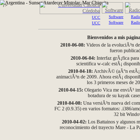
?>
Software
Radi
UCC
Software
Radi
UCC
Bienvenidos a mis página
2010-06-08:
Videos de la evoluciÃ³n de
fueron publica
2010-06-04:
Interfaz grÃ¡fica para
scientifica w-calc estÃ¡ disponi
2010-04-18:
ArchivÃ© (aÃºn estÃ¡ d
animaciÃ³n de 2009. Ahora estÃ¡ disponib
los 3 primeros meses de 2
2010-04-15:
Olegario Vica me enviÃ³ im
botadura de su kayak case
2010-04-08:
Una versiÃ³n nueva del comp
FC 2 (0.9.35) en varios formatos: .i386/a
32 bit Wind
2010-04-02:
Los Battainos y algunos ma
reconocimiento del trayecto Mare - La 