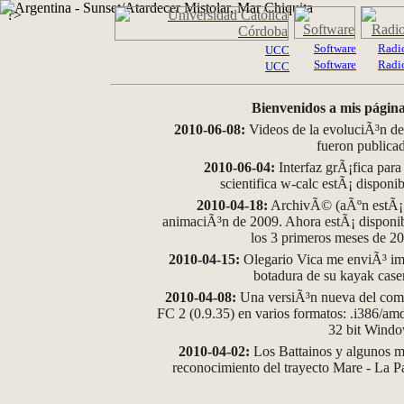
?>
Software
Radi
UCC
Software
Radi
UCC
Bienvenidos a mis página
2010-06-08:
Videos de la evoluciÃ³n de
fueron publica
2010-06-04:
Interfaz grÃ¡fica para
scientifica w-calc estÃ¡ disponi
2010-04-18:
ArchivÃ© (aÃºn estÃ¡ d
animaciÃ³n de 2009. Ahora estÃ¡ disponib
los 3 primeros meses de 2
2010-04-15:
Olegario Vica me enviÃ³ im
botadura de su kayak case
2010-04-08:
Una versiÃ³n nueva del comp
FC 2 (0.9.35) en varios formatos: .i386/a
32 bit Wind
2010-04-02:
Los Battainos y algunos ma
reconocimiento del trayecto Mare - La 