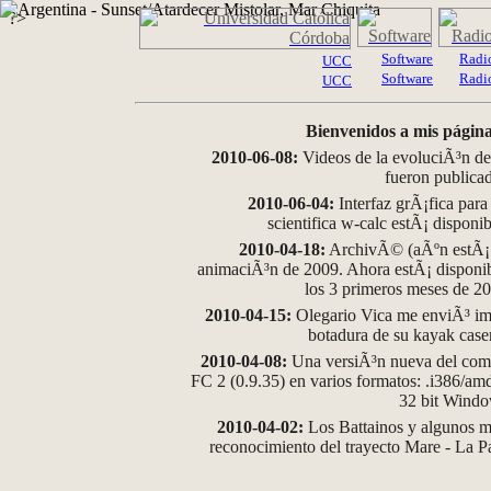
?>
Software
Radi
UCC
Software
Radi
UCC
Bienvenidos a mis página
2010-06-08:
Videos de la evoluciÃ³n de
fueron publica
2010-06-04:
Interfaz grÃ¡fica para
scientifica w-calc estÃ¡ disponi
2010-04-18:
ArchivÃ© (aÃºn estÃ¡ d
animaciÃ³n de 2009. Ahora estÃ¡ disponib
los 3 primeros meses de 2
2010-04-15:
Olegario Vica me enviÃ³ im
botadura de su kayak case
2010-04-08:
Una versiÃ³n nueva del comp
FC 2 (0.9.35) en varios formatos: .i386/a
32 bit Wind
2010-04-02:
Los Battainos y algunos ma
reconocimiento del trayecto Mare - La 