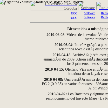
?>
Software
Radi
UCC
Software
Radi
UCC
Bienvenidos a mis página
2010-06-08:
Videos de la evoluciÃ³n de
fueron publica
2010-06-04:
Interfaz grÃ¡fica para
scientifica w-calc estÃ¡ disponi
2010-04-18:
ArchivÃ© (aÃºn estÃ¡ d
animaciÃ³n de 2009. Ahora estÃ¡ disponib
los 3 primeros meses de 2
2010-04-15:
Olegario Vica me enviÃ³ im
botadura de su kayak case
2010-04-08:
Una versiÃ³n nueva del comp
FC 2 (0.9.35) en varios formatos: .i386/a
32 bit Wind
2010-04-02:
Los Battainos y algunos ma
reconocimiento del trayecto Mare - La 