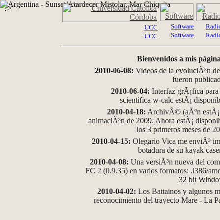
?>
Software
Radi
UCC
Software
Radi
UCC
Bienvenidos a mis página
2010-06-08:
Videos de la evoluciÃ³n de
fueron publica
2010-06-04:
Interfaz grÃ¡fica para
scientifica w-calc estÃ¡ disponi
2010-04-18:
ArchivÃ© (aÃºn estÃ¡ d
animaciÃ³n de 2009. Ahora estÃ¡ disponib
los 3 primeros meses de 2
2010-04-15:
Olegario Vica me enviÃ³ im
botadura de su kayak case
2010-04-08:
Una versiÃ³n nueva del comp
FC 2 (0.9.35) en varios formatos: .i386/a
32 bit Wind
2010-04-02:
Los Battainos y algunos ma
reconocimiento del trayecto Mare - La 