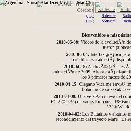
?>
Software
Radi
UCC
Software
Radi
UCC
Bienvenidos a mis página
2010-06-08:
Videos de la evoluciÃ³n de
fueron publica
2010-06-04:
Interfaz grÃ¡fica para
scientifica w-calc estÃ¡ disponi
2010-04-18:
ArchivÃ© (aÃºn estÃ¡ d
animaciÃ³n de 2009. Ahora estÃ¡ disponib
los 3 primeros meses de 2
2010-04-15:
Olegario Vica me enviÃ³ im
botadura de su kayak case
2010-04-08:
Una versiÃ³n nueva del comp
FC 2 (0.9.35) en varios formatos: .i386/a
32 bit Wind
2010-04-02:
Los Battainos y algunos ma
reconocimiento del trayecto Mare - La 