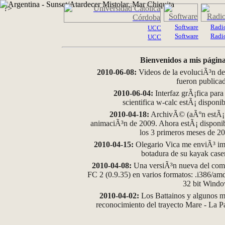
?>
Software
Radi
UCC
Software
Radi
UCC
Bienvenidos a mis página
2010-06-08:
Videos de la evoluciÃ³n de
fueron publica
2010-06-04:
Interfaz grÃ¡fica para
scientifica w-calc estÃ¡ disponi
2010-04-18:
ArchivÃ© (aÃºn estÃ¡ d
animaciÃ³n de 2009. Ahora estÃ¡ disponib
los 3 primeros meses de 2
2010-04-15:
Olegario Vica me enviÃ³ im
botadura de su kayak case
2010-04-08:
Una versiÃ³n nueva del comp
FC 2 (0.9.35) en varios formatos: .i386/a
32 bit Wind
2010-04-02:
Los Battainos y algunos ma
reconocimiento del trayecto Mare - La 