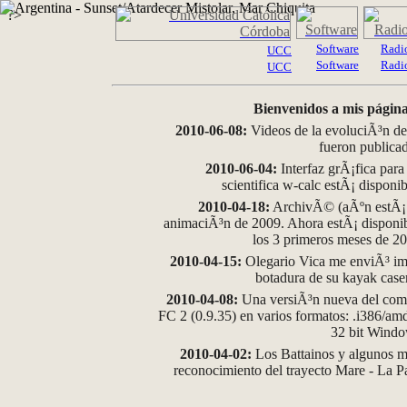
?>
Software
Radi
UCC
Software
Radi
UCC
Bienvenidos a mis página
2010-06-08:
Videos de la evoluciÃ³n de
fueron publica
2010-06-04:
Interfaz grÃ¡fica para
scientifica w-calc estÃ¡ disponi
2010-04-18:
ArchivÃ© (aÃºn estÃ¡ d
animaciÃ³n de 2009. Ahora estÃ¡ disponib
los 3 primeros meses de 2
2010-04-15:
Olegario Vica me enviÃ³ im
botadura de su kayak case
2010-04-08:
Una versiÃ³n nueva del comp
FC 2 (0.9.35) en varios formatos: .i386/a
32 bit Wind
2010-04-02:
Los Battainos y algunos ma
reconocimiento del trayecto Mare - La 