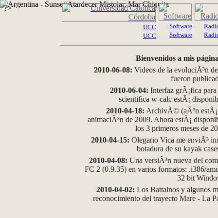
?>
Software
Radi
UCC
Software
Radi
UCC
Bienvenidos a mis página
2010-06-08:
Videos de la evoluciÃ³n de
fueron publica
2010-06-04:
Interfaz grÃ¡fica para
scientifica w-calc estÃ¡ disponi
2010-04-18:
ArchivÃ© (aÃºn estÃ¡ d
animaciÃ³n de 2009. Ahora estÃ¡ disponib
los 3 primeros meses de 2
2010-04-15:
Olegario Vica me enviÃ³ im
botadura de su kayak case
2010-04-08:
Una versiÃ³n nueva del comp
FC 2 (0.9.35) en varios formatos: .i386/a
32 bit Wind
2010-04-02:
Los Battainos y algunos ma
reconocimiento del trayecto Mare - La 