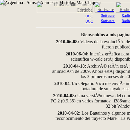
?>
Software
Radi
UCC
Software
Radi
UCC
Bienvenidos a mis página
2010-06-08:
Videos de la evoluciÃ³n de
fueron publica
2010-06-04:
Interfaz grÃ¡fica para
scientifica w-calc estÃ¡ disponi
2010-04-18:
ArchivÃ© (aÃºn estÃ¡ d
animaciÃ³n de 2009. Ahora estÃ¡ disponib
los 3 primeros meses de 2
2010-04-15:
Olegario Vica me enviÃ³ im
botadura de su kayak case
2010-04-08:
Una versiÃ³n nueva del comp
FC 2 (0.9.35) en varios formatos: .i386/a
32 bit Wind
2010-04-02:
Los Battainos y algunos ma
reconocimiento del trayecto Mare - La 