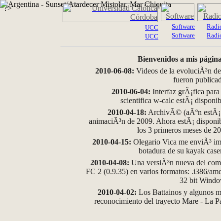
?>
Software
Radi
UCC
Software
Radi
UCC
Bienvenidos a mis página
2010-06-08:
Videos de la evoluciÃ³n de
fueron publica
2010-06-04:
Interfaz grÃ¡fica para
scientifica w-calc estÃ¡ disponi
2010-04-18:
ArchivÃ© (aÃºn estÃ¡ d
animaciÃ³n de 2009. Ahora estÃ¡ disponib
los 3 primeros meses de 2
2010-04-15:
Olegario Vica me enviÃ³ im
botadura de su kayak case
2010-04-08:
Una versiÃ³n nueva del comp
FC 2 (0.9.35) en varios formatos: .i386/a
32 bit Wind
2010-04-02:
Los Battainos y algunos ma
reconocimiento del trayecto Mare - La 