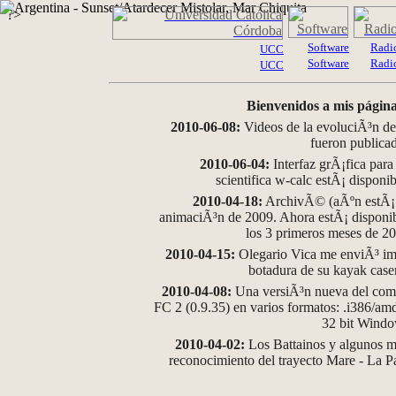
?>
Software
Radi
UCC
Software
Radi
UCC
Bienvenidos a mis página
2010-06-08:
Videos de la evoluciÃ³n de
fueron publica
2010-06-04:
Interfaz grÃ¡fica para
scientifica w-calc estÃ¡ disponi
2010-04-18:
ArchivÃ© (aÃºn estÃ¡ d
animaciÃ³n de 2009. Ahora estÃ¡ disponib
los 3 primeros meses de 2
2010-04-15:
Olegario Vica me enviÃ³ im
botadura de su kayak case
2010-04-08:
Una versiÃ³n nueva del comp
FC 2 (0.9.35) en varios formatos: .i386/a
32 bit Wind
2010-04-02:
Los Battainos y algunos ma
reconocimiento del trayecto Mare - La 