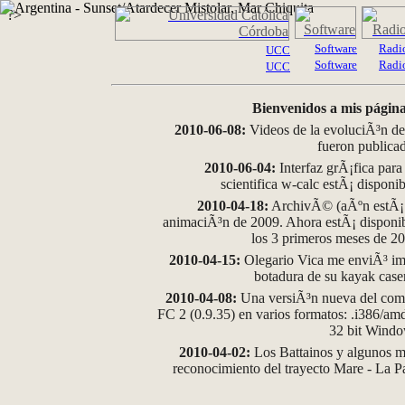
?>
Software
Radi
UCC
Software
Radi
UCC
Bienvenidos a mis página
2010-06-08:
Videos de la evoluciÃ³n de
fueron publica
2010-06-04:
Interfaz grÃ¡fica para
scientifica w-calc estÃ¡ disponi
2010-04-18:
ArchivÃ© (aÃºn estÃ¡ d
animaciÃ³n de 2009. Ahora estÃ¡ disponib
los 3 primeros meses de 2
2010-04-15:
Olegario Vica me enviÃ³ im
botadura de su kayak case
2010-04-08:
Una versiÃ³n nueva del comp
FC 2 (0.9.35) en varios formatos: .i386/a
32 bit Wind
2010-04-02:
Los Battainos y algunos ma
reconocimiento del trayecto Mare - La 