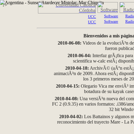
?>
Software
Radi
UCC
Software
Radi
UCC
Bienvenidos a mis página
2010-06-08:
Videos de la evoluciÃ³n de
fueron publica
2010-06-04:
Interfaz grÃ¡fica para
scientifica w-calc estÃ¡ disponi
2010-04-18:
ArchivÃ© (aÃºn estÃ¡ d
animaciÃ³n de 2009. Ahora estÃ¡ disponib
los 3 primeros meses de 2
2010-04-15:
Olegario Vica me enviÃ³ im
botadura de su kayak case
2010-04-08:
Una versiÃ³n nueva del comp
FC 2 (0.9.35) en varios formatos: .i386/a
32 bit Wind
2010-04-02:
Los Battainos y algunos ma
reconocimiento del trayecto Mare - La 