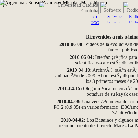
?>
Software
Radi
UCC
Software
Radi
UCC
Bienvenidos a mis página
2010-06-08:
Videos de la evoluciÃ³n de
fueron publica
2010-06-04:
Interfaz grÃ¡fica para
scientifica w-calc estÃ¡ disponi
2010-04-18:
ArchivÃ© (aÃºn estÃ¡ d
animaciÃ³n de 2009. Ahora estÃ¡ disponib
los 3 primeros meses de 2
2010-04-15:
Olegario Vica me enviÃ³ im
botadura de su kayak case
2010-04-08:
Una versiÃ³n nueva del comp
FC 2 (0.9.35) en varios formatos: .i386/a
32 bit Wind
2010-04-02:
Los Battainos y algunos ma
reconocimiento del trayecto Mare - La 