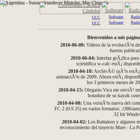
?>
Software
Radi
UCC
Software
Radi
UCC
Bienvenidos a mis página
2010-06-08:
Videos de la evoluciÃ³n de
fueron publica
2010-06-04:
Interfaz grÃ¡fica para
scientifica w-calc estÃ¡ disponi
2010-04-18:
ArchivÃ© (aÃºn estÃ¡ d
animaciÃ³n de 2009. Ahora estÃ¡ disponib
los 3 primeros meses de 2
2010-04-15:
Olegario Vica me enviÃ³ im
botadura de su kayak case
2010-04-08:
Una versiÃ³n nueva del comp
FC 2 (0.9.35) en varios formatos: .i386/a
32 bit Wind
2010-04-02:
Los Battainos y algunos ma
reconocimiento del trayecto Mare - La 