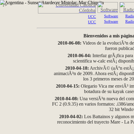
?>
Software
Radi
UCC
Software
Radi
UCC
Bienvenidos a mis página
2010-06-08:
Videos de la evoluciÃ³n de
fueron publica
2010-06-04:
Interfaz grÃ¡fica para
scientifica w-calc estÃ¡ disponi
2010-04-18:
ArchivÃ© (aÃºn estÃ¡ d
animaciÃ³n de 2009. Ahora estÃ¡ disponib
los 3 primeros meses de 2
2010-04-15:
Olegario Vica me enviÃ³ im
botadura de su kayak case
2010-04-08:
Una versiÃ³n nueva del comp
FC 2 (0.9.35) en varios formatos: .i386/a
32 bit Wind
2010-04-02:
Los Battainos y algunos ma
reconocimiento del trayecto Mare - La 