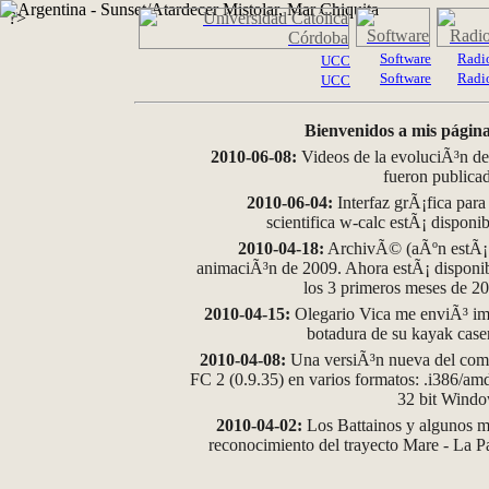
?>
Software
Radi
UCC
Software
Radi
UCC
Bienvenidos a mis página
2010-06-08:
Videos de la evoluciÃ³n de
fueron publica
2010-06-04:
Interfaz grÃ¡fica para
scientifica w-calc estÃ¡ disponi
2010-04-18:
ArchivÃ© (aÃºn estÃ¡ d
animaciÃ³n de 2009. Ahora estÃ¡ disponib
los 3 primeros meses de 2
2010-04-15:
Olegario Vica me enviÃ³ im
botadura de su kayak case
2010-04-08:
Una versiÃ³n nueva del comp
FC 2 (0.9.35) en varios formatos: .i386/a
32 bit Wind
2010-04-02:
Los Battainos y algunos ma
reconocimiento del trayecto Mare - La 