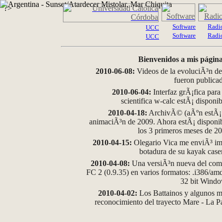
?>
Software
Radi
UCC
Software
Radi
UCC
Bienvenidos a mis página
2010-06-08:
Videos de la evoluciÃ³n de
fueron publica
2010-06-04:
Interfaz grÃ¡fica para
scientifica w-calc estÃ¡ disponi
2010-04-18:
ArchivÃ© (aÃºn estÃ¡ d
animaciÃ³n de 2009. Ahora estÃ¡ disponib
los 3 primeros meses de 2
2010-04-15:
Olegario Vica me enviÃ³ im
botadura de su kayak case
2010-04-08:
Una versiÃ³n nueva del comp
FC 2 (0.9.35) en varios formatos: .i386/a
32 bit Wind
2010-04-02:
Los Battainos y algunos ma
reconocimiento del trayecto Mare - La 