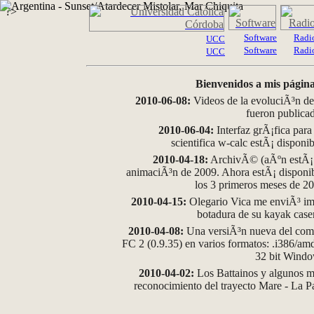
?>
Software
Radi
UCC
Software
Radi
UCC
Bienvenidos a mis página
2010-06-08:
Videos de la evoluciÃ³n de
fueron publica
2010-06-04:
Interfaz grÃ¡fica para
scientifica w-calc estÃ¡ disponi
2010-04-18:
ArchivÃ© (aÃºn estÃ¡ d
animaciÃ³n de 2009. Ahora estÃ¡ disponib
los 3 primeros meses de 2
2010-04-15:
Olegario Vica me enviÃ³ im
botadura de su kayak case
2010-04-08:
Una versiÃ³n nueva del comp
FC 2 (0.9.35) en varios formatos: .i386/a
32 bit Wind
2010-04-02:
Los Battainos y algunos ma
reconocimiento del trayecto Mare - La 