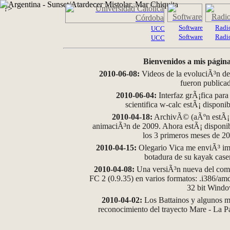
?>
Software
Radi
UCC
Software
Radi
UCC
Bienvenidos a mis página
2010-06-08:
Videos de la evoluciÃ³n de
fueron publica
2010-06-04:
Interfaz grÃ¡fica para
scientifica w-calc estÃ¡ disponi
2010-04-18:
ArchivÃ© (aÃºn estÃ¡ d
animaciÃ³n de 2009. Ahora estÃ¡ disponib
los 3 primeros meses de 2
2010-04-15:
Olegario Vica me enviÃ³ im
botadura de su kayak case
2010-04-08:
Una versiÃ³n nueva del comp
FC 2 (0.9.35) en varios formatos: .i386/a
32 bit Wind
2010-04-02:
Los Battainos y algunos ma
reconocimiento del trayecto Mare - La 