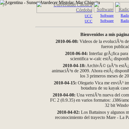
?>
Software
Radi
UCC
Software
Radi
UCC
Bienvenidos a mis página
2010-06-08:
Videos de la evoluciÃ³n de
fueron publica
2010-06-04:
Interfaz grÃ¡fica para
scientifica w-calc estÃ¡ disponi
2010-04-18:
ArchivÃ© (aÃºn estÃ¡ d
animaciÃ³n de 2009. Ahora estÃ¡ disponib
los 3 primeros meses de 2
2010-04-15:
Olegario Vica me enviÃ³ im
botadura de su kayak case
2010-04-08:
Una versiÃ³n nueva del comp
FC 2 (0.9.35) en varios formatos: .i386/a
32 bit Wind
2010-04-02:
Los Battainos y algunos ma
reconocimiento del trayecto Mare - La 