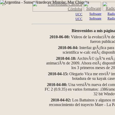
?>
Software
Radi
UCC
Software
Radi
UCC
Bienvenidos a mis página
2010-06-08:
Videos de la evoluciÃ³n de
fueron publica
2010-06-04:
Interfaz grÃ¡fica para
scientifica w-calc estÃ¡ disponi
2010-04-18:
ArchivÃ© (aÃºn estÃ¡ d
animaciÃ³n de 2009. Ahora estÃ¡ disponib
los 3 primeros meses de 2
2010-04-15:
Olegario Vica me enviÃ³ im
botadura de su kayak case
2010-04-08:
Una versiÃ³n nueva del comp
FC 2 (0.9.35) en varios formatos: .i386/a
32 bit Wind
2010-04-02:
Los Battainos y algunos ma
reconocimiento del trayecto Mare - La 