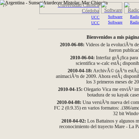
?>
Software
Radi
UCC
Software
Radi
UCC
Bienvenidos a mis página
2010-06-08:
Videos de la evoluciÃ³n de
fueron publica
2010-06-04:
Interfaz grÃ¡fica para
scientifica w-calc estÃ¡ disponi
2010-04-18:
ArchivÃ© (aÃºn estÃ¡ d
animaciÃ³n de 2009. Ahora estÃ¡ disponib
los 3 primeros meses de 2
2010-04-15:
Olegario Vica me enviÃ³ im
botadura de su kayak case
2010-04-08:
Una versiÃ³n nueva del comp
FC 2 (0.9.35) en varios formatos: .i386/a
32 bit Wind
2010-04-02:
Los Battainos y algunos ma
reconocimiento del trayecto Mare - La 