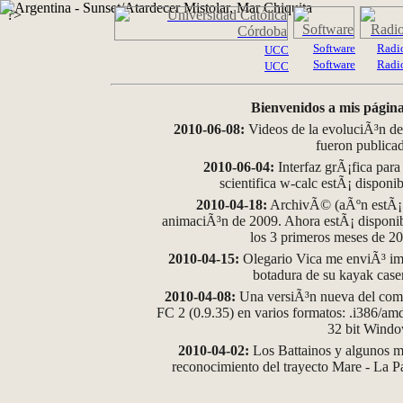
?>
Software
Radi
UCC
Software
Radi
UCC
Bienvenidos a mis página
2010-06-08:
Videos de la evoluciÃ³n de
fueron publica
2010-06-04:
Interfaz grÃ¡fica para
scientifica w-calc estÃ¡ disponi
2010-04-18:
ArchivÃ© (aÃºn estÃ¡ d
animaciÃ³n de 2009. Ahora estÃ¡ disponib
los 3 primeros meses de 2
2010-04-15:
Olegario Vica me enviÃ³ im
botadura de su kayak case
2010-04-08:
Una versiÃ³n nueva del comp
FC 2 (0.9.35) en varios formatos: .i386/a
32 bit Wind
2010-04-02:
Los Battainos y algunos ma
reconocimiento del trayecto Mare - La 