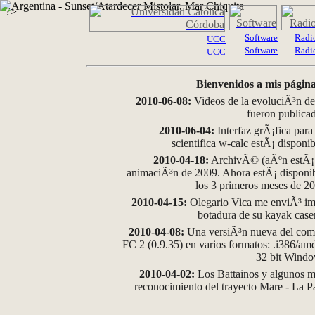
?>
Software
Radi
UCC
Software
Radi
UCC
Bienvenidos a mis página
2010-06-08:
Videos de la evoluciÃ³n de
fueron publica
2010-06-04:
Interfaz grÃ¡fica para
scientifica w-calc estÃ¡ disponi
2010-04-18:
ArchivÃ© (aÃºn estÃ¡ d
animaciÃ³n de 2009. Ahora estÃ¡ disponib
los 3 primeros meses de 2
2010-04-15:
Olegario Vica me enviÃ³ im
botadura de su kayak case
2010-04-08:
Una versiÃ³n nueva del comp
FC 2 (0.9.35) en varios formatos: .i386/a
32 bit Wind
2010-04-02:
Los Battainos y algunos ma
reconocimiento del trayecto Mare - La 