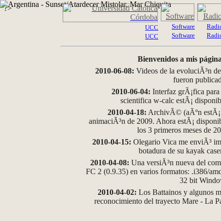
?>
Software
Radi
UCC
Software
Radi
UCC
Bienvenidos a mis página
2010-06-08:
Videos de la evoluciÃ³n de
fueron publica
2010-06-04:
Interfaz grÃ¡fica para
scientifica w-calc estÃ¡ disponi
2010-04-18:
ArchivÃ© (aÃºn estÃ¡ d
animaciÃ³n de 2009. Ahora estÃ¡ disponib
los 3 primeros meses de 2
2010-04-15:
Olegario Vica me enviÃ³ im
botadura de su kayak case
2010-04-08:
Una versiÃ³n nueva del comp
FC 2 (0.9.35) en varios formatos: .i386/a
32 bit Wind
2010-04-02:
Los Battainos y algunos ma
reconocimiento del trayecto Mare - La 