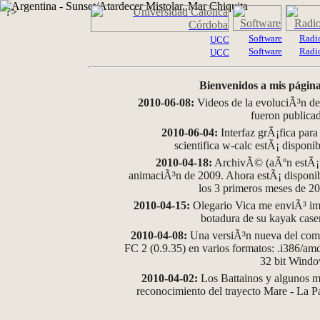
?>
Software
Radi
UCC
Software
Radi
UCC
Bienvenidos a mis página
2010-06-08:
Videos de la evoluciÃ³n de
fueron publica
2010-06-04:
Interfaz grÃ¡fica para
scientifica w-calc estÃ¡ disponi
2010-04-18:
ArchivÃ© (aÃºn estÃ¡ d
animaciÃ³n de 2009. Ahora estÃ¡ disponib
los 3 primeros meses de 2
2010-04-15:
Olegario Vica me enviÃ³ im
botadura de su kayak case
2010-04-08:
Una versiÃ³n nueva del comp
FC 2 (0.9.35) en varios formatos: .i386/a
32 bit Wind
2010-04-02:
Los Battainos y algunos ma
reconocimiento del trayecto Mare - La 