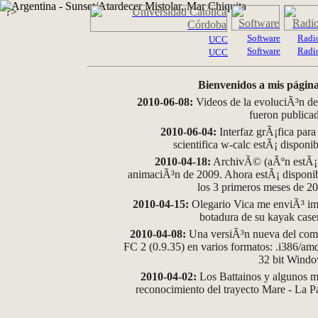
?>
Software
Radi
UCC
Software
Radi
UCC
Bienvenidos a mis página
2010-06-08:
Videos de la evoluciÃ³n de
fueron publica
2010-06-04:
Interfaz grÃ¡fica para
scientifica w-calc estÃ¡ disponi
2010-04-18:
ArchivÃ© (aÃºn estÃ¡ d
animaciÃ³n de 2009. Ahora estÃ¡ disponib
los 3 primeros meses de 2
2010-04-15:
Olegario Vica me enviÃ³ im
botadura de su kayak case
2010-04-08:
Una versiÃ³n nueva del comp
FC 2 (0.9.35) en varios formatos: .i386/a
32 bit Wind
2010-04-02:
Los Battainos y algunos ma
reconocimiento del trayecto Mare - La 