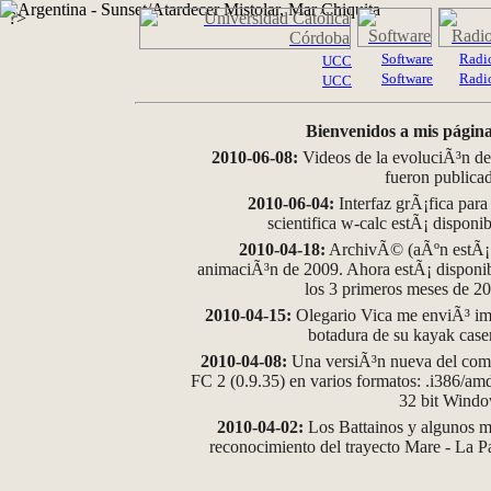
?>
Software
Radi
UCC
Software
Radi
UCC
Bienvenidos a mis página
2010-06-08:
Videos de la evoluciÃ³n de
fueron publica
2010-06-04:
Interfaz grÃ¡fica para
scientifica w-calc estÃ¡ disponi
2010-04-18:
ArchivÃ© (aÃºn estÃ¡ d
animaciÃ³n de 2009. Ahora estÃ¡ disponib
los 3 primeros meses de 2
2010-04-15:
Olegario Vica me enviÃ³ im
botadura de su kayak case
2010-04-08:
Una versiÃ³n nueva del comp
FC 2 (0.9.35) en varios formatos: .i386/a
32 bit Wind
2010-04-02:
Los Battainos y algunos ma
reconocimiento del trayecto Mare - La 