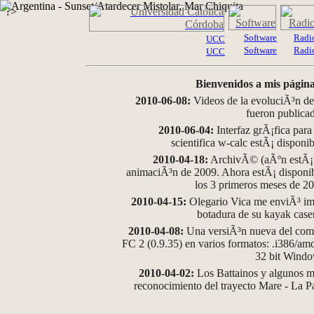
?>
Software
Radi
UCC
Software
Radi
UCC
Bienvenidos a mis página
2010-06-08:
Videos de la evoluciÃ³n de
fueron publica
2010-06-04:
Interfaz grÃ¡fica para
scientifica w-calc estÃ¡ disponi
2010-04-18:
ArchivÃ© (aÃºn estÃ¡ d
animaciÃ³n de 2009. Ahora estÃ¡ disponib
los 3 primeros meses de 2
2010-04-15:
Olegario Vica me enviÃ³ im
botadura de su kayak case
2010-04-08:
Una versiÃ³n nueva del comp
FC 2 (0.9.35) en varios formatos: .i386/a
32 bit Wind
2010-04-02:
Los Battainos y algunos ma
reconocimiento del trayecto Mare - La 