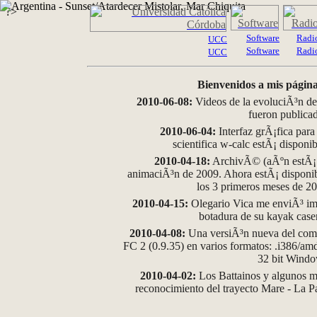
?>
Software
Radi
UCC
Software
Radi
UCC
Bienvenidos a mis página
2010-06-08:
Videos de la evoluciÃ³n de
fueron publica
2010-06-04:
Interfaz grÃ¡fica para
scientifica w-calc estÃ¡ disponi
2010-04-18:
ArchivÃ© (aÃºn estÃ¡ d
animaciÃ³n de 2009. Ahora estÃ¡ disponib
los 3 primeros meses de 2
2010-04-15:
Olegario Vica me enviÃ³ im
botadura de su kayak case
2010-04-08:
Una versiÃ³n nueva del comp
FC 2 (0.9.35) en varios formatos: .i386/a
32 bit Wind
2010-04-02:
Los Battainos y algunos ma
reconocimiento del trayecto Mare - La 