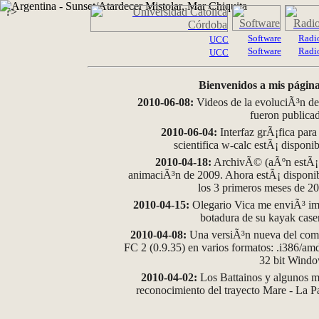
?>
Software
Radi
UCC
Software
Radi
UCC
Bienvenidos a mis página
2010-06-08:
Videos de la evoluciÃ³n de
fueron publica
2010-06-04:
Interfaz grÃ¡fica para
scientifica w-calc estÃ¡ disponi
2010-04-18:
ArchivÃ© (aÃºn estÃ¡ d
animaciÃ³n de 2009. Ahora estÃ¡ disponib
los 3 primeros meses de 2
2010-04-15:
Olegario Vica me enviÃ³ im
botadura de su kayak case
2010-04-08:
Una versiÃ³n nueva del comp
FC 2 (0.9.35) en varios formatos: .i386/a
32 bit Wind
2010-04-02:
Los Battainos y algunos ma
reconocimiento del trayecto Mare - La 