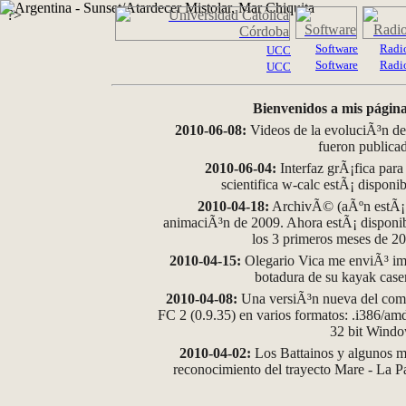
?>
Software
Radi
UCC
Software
Radi
UCC
Bienvenidos a mis página
2010-06-08:
Videos de la evoluciÃ³n de
fueron publica
2010-06-04:
Interfaz grÃ¡fica para
scientifica w-calc estÃ¡ disponi
2010-04-18:
ArchivÃ© (aÃºn estÃ¡ d
animaciÃ³n de 2009. Ahora estÃ¡ disponib
los 3 primeros meses de 2
2010-04-15:
Olegario Vica me enviÃ³ im
botadura de su kayak case
2010-04-08:
Una versiÃ³n nueva del comp
FC 2 (0.9.35) en varios formatos: .i386/a
32 bit Wind
2010-04-02:
Los Battainos y algunos ma
reconocimiento del trayecto Mare - La 