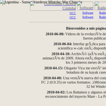
?>
Software
Radi
UCC
Software
Radi
UCC
Bienvenidos a mis página
2010-06-08:
Videos de la evoluciÃ³n de
fueron publica
2010-06-04:
Interfaz grÃ¡fica para
scientifica w-calc estÃ¡ disponi
2010-04-18:
ArchivÃ© (aÃºn estÃ¡ d
animaciÃ³n de 2009. Ahora estÃ¡ disponib
los 3 primeros meses de 2
2010-04-15:
Olegario Vica me enviÃ³ im
botadura de su kayak case
2010-04-08:
Una versiÃ³n nueva del comp
FC 2 (0.9.35) en varios formatos: .i386/a
32 bit Wind
2010-04-02:
Los Battainos y algunos ma
reconocimiento del trayecto Mare - La 